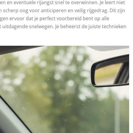
n en eventuele rijangst snel te overwinnen. Je leert niet
n scherp oog voor anticiperen en veilig rijgedrag. Dit zijn
gen ervoor dat je perfect voorbereid bent op alle
ot uitdagende snelwegen. Je beheerst de juiste technieken