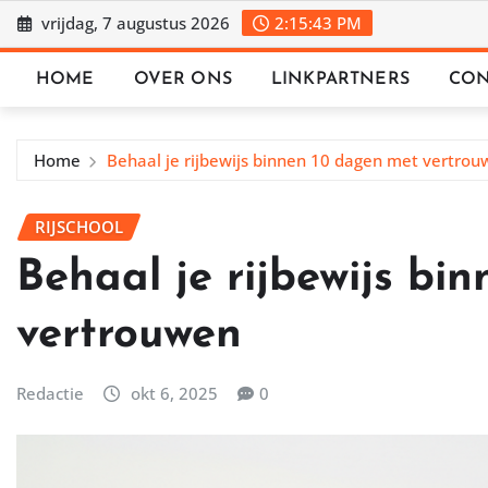
Ga
vrijdag, 7 augustus 2026
2:15:45 PM
naar
de
HOME
OVER ONS
LINKPARTNERS
CON
inhoud
Home
Behaal je rijbewijs binnen 10 dagen met vertro
RIJSCHOOL
Behaal je rijbewijs bi
vertrouwen
Redactie
okt 6, 2025
0