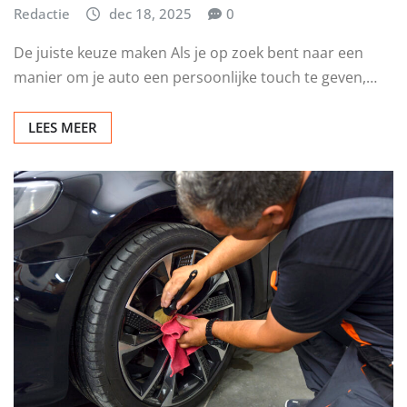
Redactie
dec 18, 2025
0
De juiste keuze maken Als je op zoek bent naar een
manier om je auto een persoonlijke touch te geven,…
LEES MEER