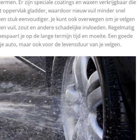
ermen. Er zijn speciale coatings en waxen verkrijgbaar die
 oppervlak gladder, waardoor nieuw vuil minder snel
n stuk eenvoudiger. Je kunt ook overwegen om je velgen
en vuil, zout en andere schadelijke invloeden. Regelmatig
spaart je op de lange termijn tijd en moeite. Een goede
n je auto, maar ook voor de levensduur van je velgen.