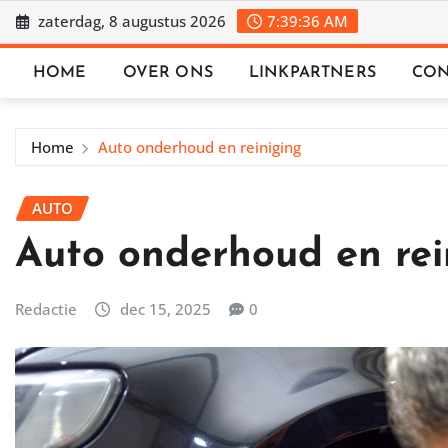
Ga
zaterdag, 8 augustus 2026
7:39:37 AM
naar
de
HOME
OVER ONS
LINKPARTNERS
CON
inhoud
Home
Auto onderhoud en reiniging
AUTO
Auto onderhoud en rei
Redactie
dec 15, 2025
0