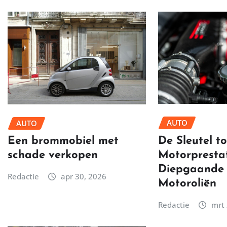
AUTO
AUTO
De Sleutel t
Een brommobiel met
Motorprestat
schade verkopen
Diepgaande 
Redactie
apr 30, 2026
Motoroliën
Redactie
mrt 