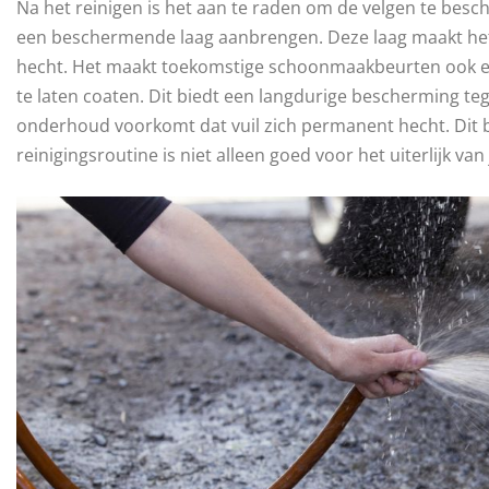
Na het reinigen is het aan te raden om de velgen te besch
een beschermende laag aanbrengen. Deze laag maakt het
hecht. Het maakt toekomstige schoonmaakbeurten ook ee
te laten coaten. Dit biedt een langdurige bescherming teg
onderhoud voorkomt dat vuil zich permanent hecht. Dit be
reinigingsroutine is niet alleen goed voor het uiterlijk va