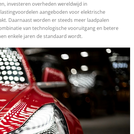
en, investeren overheden wereldwijd in
belastingvoordelen aangeboden voor elektrische
maakt. Daarnaast worden er steeds meer laadpalen
 combinatie van technologische vooruitgang en betere
nnen enkele jaren de standaard wordt.