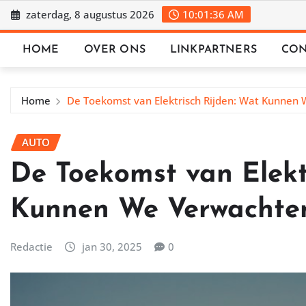
Ga
zaterdag, 8 augustus 2026
10:01:37 AM
naar
de
HOME
OVER ONS
LINKPARTNERS
CON
inhoud
Home
De Toekomst van Elektrisch Rijden: Wat Kunnen
AUTO
De Toekomst van Elekt
Kunnen We Verwachte
Redactie
jan 30, 2025
0