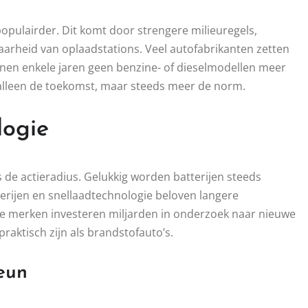
populairder. Dit komt door strengere milieuregels,
aarheid van oplaadstations. Veel autofabrikanten zetten
innen enkele jaren geen benzine- of dieselmodellen meer
t alleen de toekomst, maar steeds meer de norm.
logie
s de actieradius. Gelukkig worden batterijen steeds
tterijen en snellaadtechnologie beloven langere
ere merken investeren miljarden in onderzoek naar nieuwe
raktisch zijn als brandstofauto’s.
eun