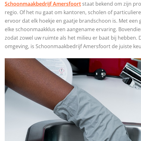
Schoonmaakbedrijf Amersfoort
staat bekend om zijn pr
regio. Of het nu gaat om kantoren, scholen of particuli
ervoor dat elk hoekje en gaatje brandschoon is. Met een
elke schoonmaakklus een aangename ervaring. Bovendien
zodat zowel uw ruimte als het milieu er baat bij hebben. 
omgeving, is Schoonmaakbedrijf Amersfoort de juiste keu