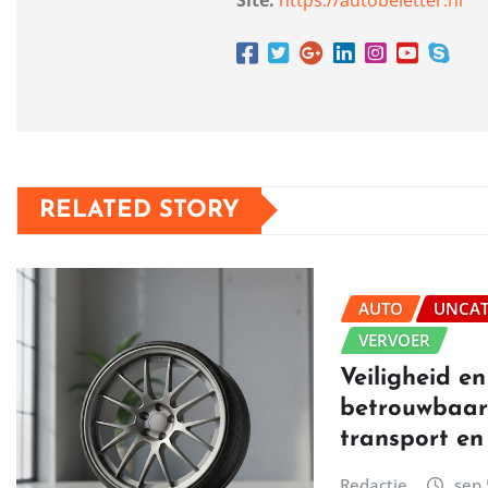
RELATED STORY
AUTO
UNCAT
VERVOER
Veiligheid en
betrouwbaar
transport en
Redactie
sep 