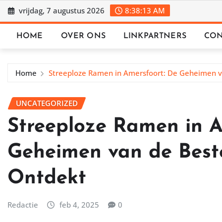
Ga
vrijdag, 7 augustus 2026
8:38:14 AM
naar
de
HOME
OVER ONS
LINKPARTNERS
CON
inhoud
Home
Streeploze Ramen in Amersfoort: De Geheimen 
UNCATEGORIZED
Streeploze Ramen in A
Geheimen van de Best
Ontdekt
Redactie
feb 4, 2025
0